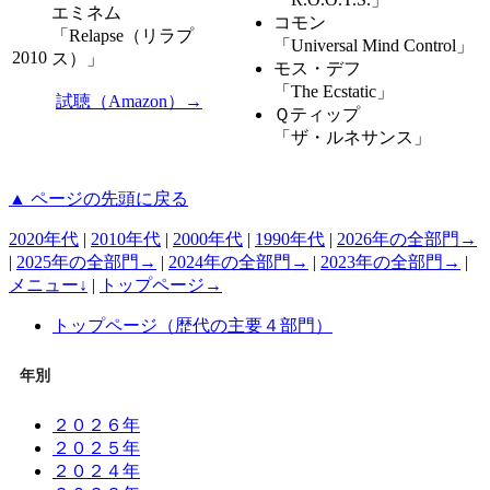
エミネム
コモン
「Relapse（リラプ
「Universal Mind Control」
2010
ス）」
モス・デフ
「The Ecstatic」
試聴（Amazon）→
Ｑティップ
「ザ・ルネサンス」
▲ ページの先頭に戻る
2020年代
|
2010年代
|
2000年代
|
1990年代
|
2026年の全部門→
|
2025年の全部門→
|
2024年の全部門→
|
2023年の全部門→
|
メニュー↓
|
トップページ→
トップページ（歴代の主要４部門）
年別
２０２６年
２０２５年
２０２４年