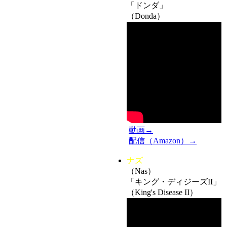
「ドンダ」
（Donda）
動画→
配信（Amazon）→
ナズ
（Nas）
「キング・ディジーズII」
（King's Disease II）