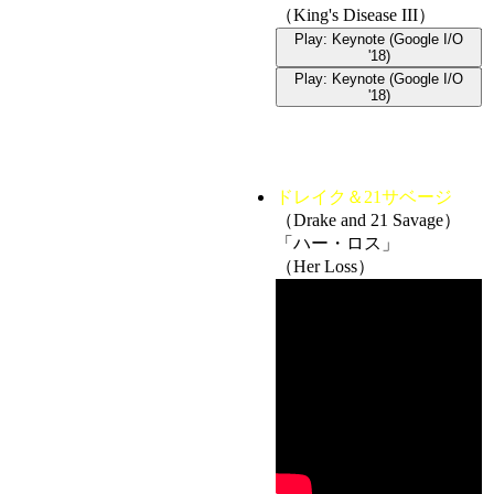
（King's Disease III）
Play: Keynote (Google I/O
'18)
Play: Keynote (Google I/O
'18)
ドレイク＆21サベージ
（Drake and 21 Savage）
「ハー・ロス」
（Her Loss）