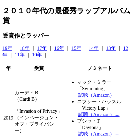
２０１０年代の最優秀ラップアルバム
賞
受賞作とラッパー
19年
｜
18年
｜
17年
｜
16年
｜
15年
｜
14年
｜
13年
｜
12
年
｜
11年
｜
10年
｜
年
受賞
ノミネート
マック・ミラー
「Swimming」
カーディＢ
試聴（Amazon）→
（Cardi B）
ニプシー・ハッスル
「Victory Lap」
「Invasion of Privacy」
試聴（Amazon）→
（インベージョン・
2019
プシャ・T
オブ・プライバシ
「Daytona」
ー）
試聴（Amazon）→