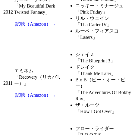
ニッキー・ミナージュ
「My Beautiful Dark
2012
「Pink Friday」
Twisted Fantasy」
リル・ウェイン
試聴（Amazon）→
「Tha Carter IV」
ルーペ・フィアスコ
「Lasers」
ジェイＺ
「The Blueprint 3」
ドレイク
エミネム
「Thank Me Later」
「Recovery（リカバリ
B.o.B（ビー・オー・ビ
2011
ー）」
ー）
「The Adventures Of Bobby
試聴（Amazon）→
Ray」
ザ・ルーツ
「How I Got Over」
フロー・ライダー
「R.O.O.T.S.」