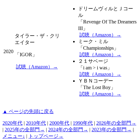
ドリームヴィルとＪコー
ル
「Revenge Of The Dreamers
III」
試聴（Amazon）→
タイラー・ザ・クリ
ミーク・ミル
エイター
「Championships」
2020
「IGOR」
試聴（Amazon）→
２１サベージ
試聴（Amazon）→
「i am > i was」
試聴（Amazon）→
ＹＢＮコーデー
「The Lost Boy」
試聴（Amazon）→
▲ ページの先頭に戻る
2020年代
|
2010年代
|
2000年代
|
1990年代
|
2026年の全部門→
|
2025年の全部門→
|
2024年の全部門→
|
2023年の全部門→
|
メニュー↓
|
トップページ→