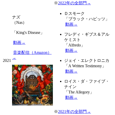
※
2022年の全部門→
Ｄスモーク
ナズ
「ブラック・ハビッツ」
（Nas）
動画→
「King's Disease」
フレディ・ギブス＆アル
ケミスト
動画→
「Alfredo」
動画→
音楽配信（Amazon）
→
2021
ジェイ・エレクトロニカ
「A Written Testimony」
動画→
ロイス・ダ・ファイブ・
ナイン
「The Allegory」
動画→
※
2021年の全部門→