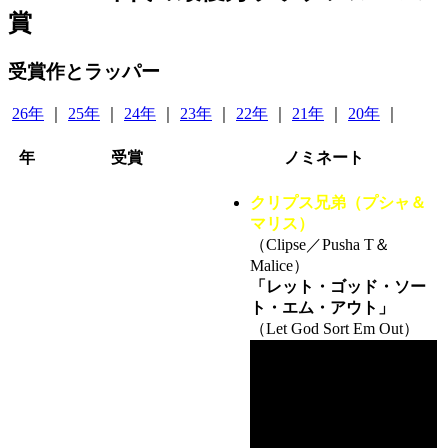
賞
受賞作とラッパー
26年
｜
25年
｜
24年
｜
23年
｜
22年
｜
21年
｜
20年
｜
年
受賞
ノミネート
クリプス兄弟（プシャ＆
マリス）
（Clipse／Pusha T＆
Malice）
「レット・ゴッド・ソー
ト・エム・アウト」
（Let God Sort Em Out）