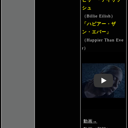
シュ
（Billie Eilish）
「ハピアー・ザ
ン・エバー」
（Happier Than Eve
r）
Play: Keynote 
動画→