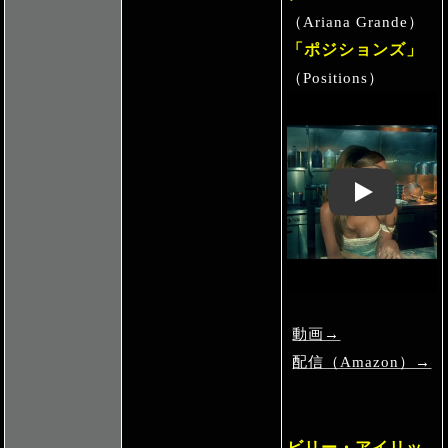
（Ariana Grande）
「ポジションズ」
（Positions）
Play: Keynote 
動画→
配信（Amazon）→
ビリー・アイリッ