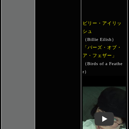
ビリー・アイリッ
シュ
（Billie Eilish）
「バーズ・オブ・
ア・フェザー」
（Birds of a Feathe
r）
Play: Keynote 