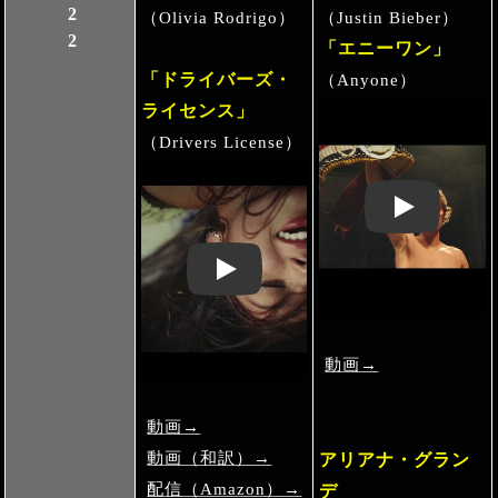
2022
（Olivia Rodrigo）
（Justin Bieber）
「エニーワン」
「ドライバーズ・
（Anyone）
ライセンス」
（Drivers License）
Play: Keynote 
Play: Keynote (Google I/O '18)
動画→
動画→
動画（和訳）→
アリアナ・グラン
配信（Amazon）→
デ