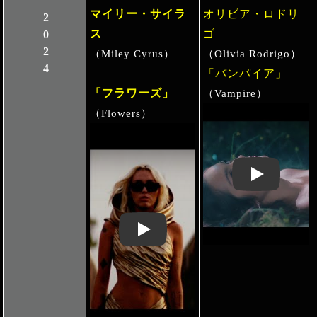
マイリー・サイラ
オリビア・ロドリ
2024
ス
ゴ
（Miley Cyrus）
（Olivia Rodrigo）
「バンパイア」
「フラワーズ」
（Vampire）
（Flowers）
Play: Keynote 
Play: Keynote (Google I/O '18)