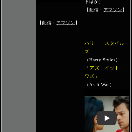
ドほか）
【配信：
アマゾン
】
【配信：
アマゾン
】
ハリー・スタイル
ズ
（Harry Styles）
「アズ・イット・
ワズ」
（As It Was）
Play: Keynote 