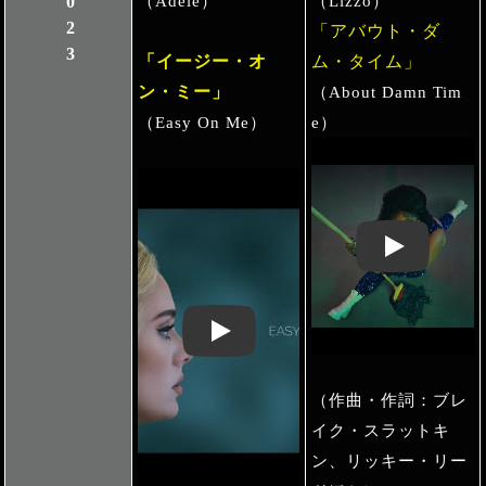
2023
（Adele）
（Lizzo）
「アバウト・ダ
「イージー・オ
ム・タイム」
ン・ミー」
（About Damn Tim
（Easy On Me）
e）
Play: Keynote 
Play: Keynote (Google I/O '18)
（作曲・作詞：ブレ
イク・スラットキ
ン、リッキー・リー