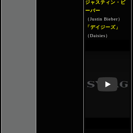
ジャスティン・ビ
ーバー
（Justin Bieber）
「デイジーズ」
（Daisies）
Play: Keynote 