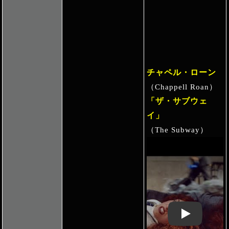
チャペル・ローン
（Chappell Roan）
「ザ・サブウェ
イ」
（The Subway）
Play: Keynote 