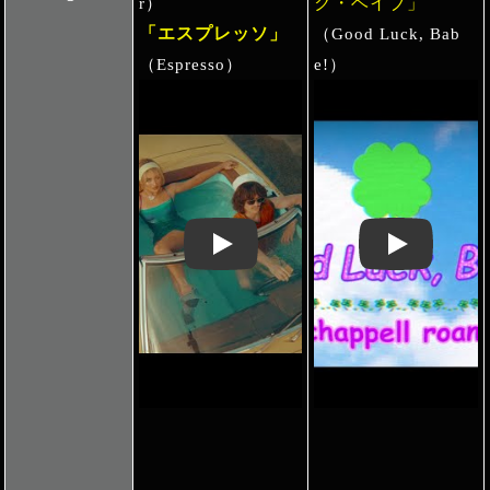
ク・ベイブ」
r）
「エスプレッソ」
（Good Luck, Bab
（Espresso）
e!）
Play: Keynote (Google I/O '18)
Play: Keynote 