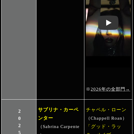
Play: Keynote 
※
2026年の全部門→
サブリナ・カーペ
チャペル・ローン
2025
ンター
（Chappell Roan）
「グッド・ラッ
（Sabrina Carpente