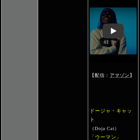
Play: Keynote 
【配信：
アマゾン
】
ドージャ・キャッ
ト
（Doja Cat）
「ウーマン」