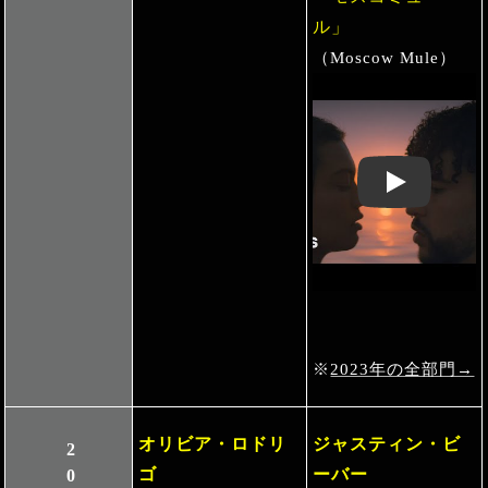
ル」
（Moscow Mule）
Play: Keynote 
※
2023年の全部門→
オリビア・ロドリ
ジャスティン・ビ
ゴ
ーバー