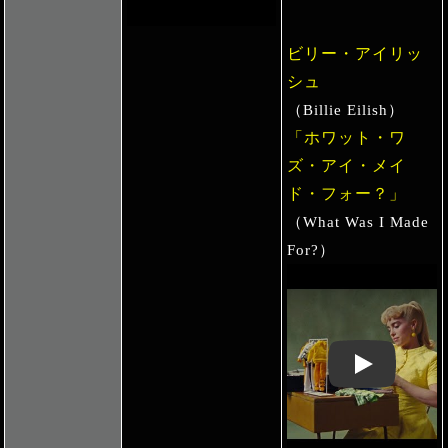
ビリー・アイリッ
シュ
（Billie Eilish）
「ホワット・ワ
ズ・アイ・メイ
ド・フォー？」
（What Was I Made
For?）
Play: Keynote 