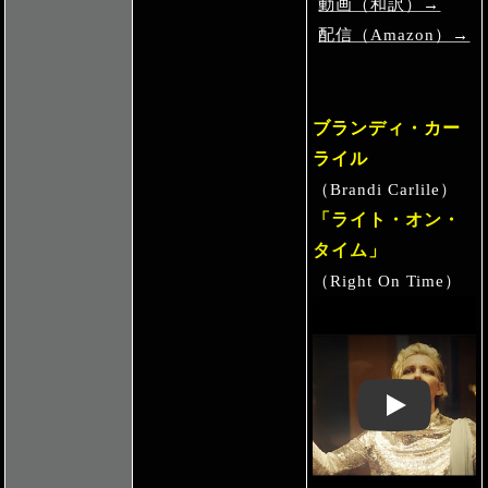
動画（和訳）→
配信（Amazon）→
ブランディ・カー
ライル
（Brandi Carlile）
「ライト・オン・
タイム」
（Right On Time）
Play: Keynote 