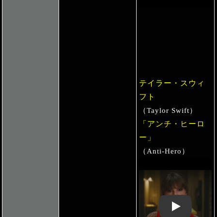
テイラー・スウィ
フト
（Taylor Swift）
「アンチ・ヒーロ
ー」
（Anti-Hero）
Play: Keynote 