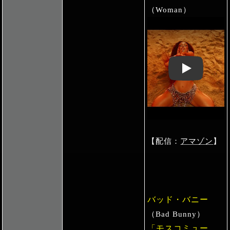
（Woman）
Play: Keynote 
【配信：
アマゾン
】
バッド・バニー
（Bad Bunny）
「モスコミュー